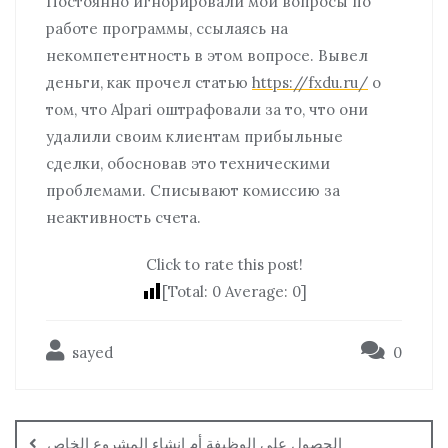
Постоянно игнорировали мои вопросы по
работе программы, ссылаясь на
некомпетентность в этом вопросе. Вывел
деньги, как прочел статью
https://fxdu.ru/
о
том, что Alpari оштрафовали за то, что они
удалили своим клиентам прибыльные
сделки, обосновав это техническими
проблемами. Списывают комиссию за
неактивность счета.
Click to rate this post!
[Total:
0
Average:
0
]
sayed
0
الحصول على الوظيفة أم انشاء المشروع الخاص